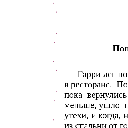
\
\
|
/
/
Поп
|
\
\
Гарри лег позд
|
в ресторане. По
/
пока вернулись
/
меньше, ушло 
|
утехи, и когда,
\
из спальни от г