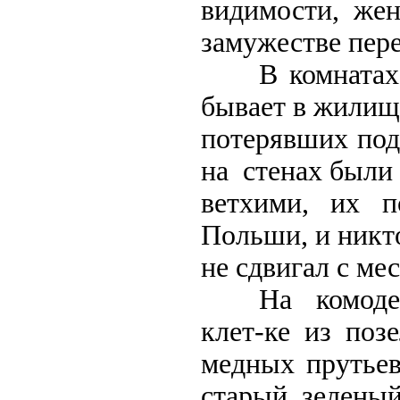
видимости, жен
замужестве пер
В комнатах т
бывает в жилищ
потерявших по
на стенах были
ветхими, их п
Польши, и ник
не сдвигал с мес
На комоде с
клет-ке из поз
медных прутьев
старый зеленый