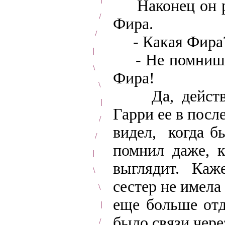
Наконец он ра
/
Фира.
/
- Какая Фира
|
- Не помнишь 
\
Фира!
\
Да, действите
|
Гарри ее в посл
/
видел, когда 
/
помнил даже, к
|
выглядит. Каж
\
сестер не имела
\
еще больше от
|
было связи чере
/