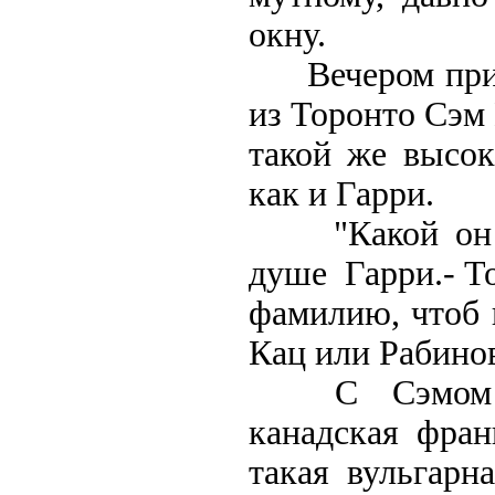
окну.
Вечером пришл
из Торонто Сэм
такой же высо
как и Гарри.
"Какой он Ви
душе Гарри.- Т
фамилию, чтоб 
Кац или Рабино
С Сэмом при
канадская фран
такая вульгарн