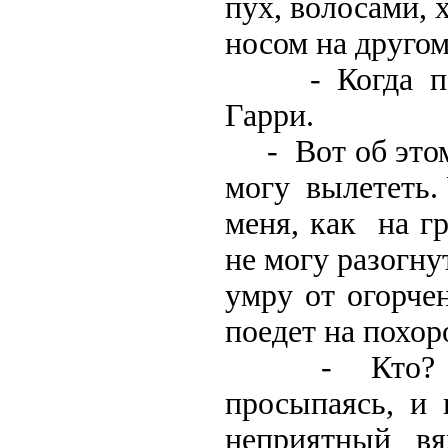
пух, волосами, 
носом на другом
- Когда похо
Гарри.
- Вот об этом 
могу вылететь.
меня, как на гр
не могу разогну
умру от огорчен
поедет на похор
- Кто? - с
просыпаясь, и 
неприятный вя