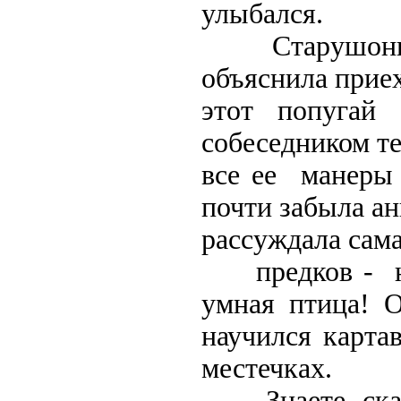
улыбался.
Старушонка, 
объяснила прие
этот попуга
собеседником т
все ее манеры
почти забыла ан
рассуждала сама
предков - на
умная птица! О
научился картав
местечках.
- Знаете,-сказ