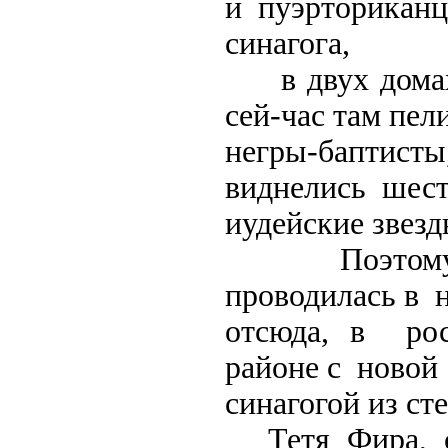
и пуэрторикан
синагога,
в двух домах 
сей-час там пел
негры-баптисты
виднелись шес
иудейские звезд
Поэтому вс
проводилась в 
отсюда, в ро
районе с новой
синагогой из сте
Тетя Фира, см