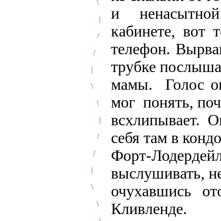
\
и ненасытно
|
кабинете, вот т
/
телефон. Вырвав
/
трубке послыша
|
мамы. Голос о
\
мог понять, по
\
всхлипывает. 
|
себя там в конд
/
Форт-Лодердей
/
выслушивать, н
|
очухавшись от
\
\
Кливленде.
|