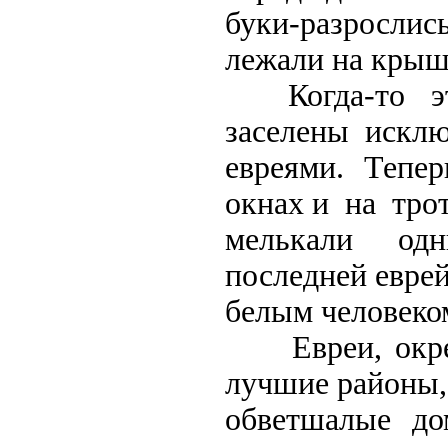
буки-разрослис
лежали на крыш
Когда-то эта 
заселены искл
евреями. Тепе
окнах и на тро
мелькали од
последней евре
белым человеком
Евреи, окреп
лучшие районы,
обветшалые до