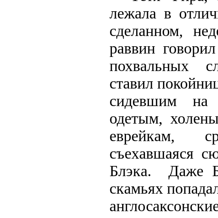
лежала в отлич
сделанном, не
раввин говори
похвальных с
ставил покойни
сидевшим на 
одетым, холен
еврейкам, с
съехавшаяся с
Блэка. Даже 
скамьях попада
англосаксон