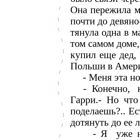
Она пережила м
/
почти до девяно
|
тянула одна в 
\
\
том самом доме
|
купил еще дед,
/
Польши в Амери
/
-
Меня эта но
|
- Конечно, ко
\
Гарри.- Но что
\
поделаешь?.. Ес
|
дотянуть до ее л
/
- Я уже не д
/