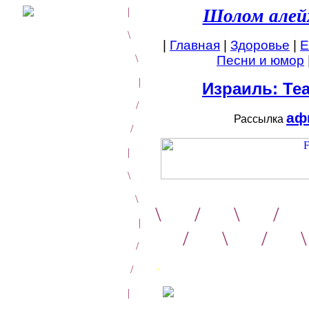
|
Шолом алейх
\
|
Главная
|
Здоровье
|
Е
\
Песни и юмор
|
Израиль: Те
/
аф
Рассылка
/
|
\
\
\
/
\
/
|
/
\
/
/
.
/
|