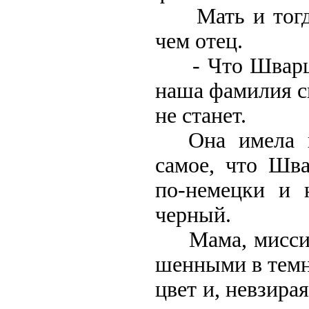
Мать и тогда 
чем отец.
- Что Шварц, ч
наша фамилия с
не станет.
Она имела в в
самое, что Шв
по-немецки и 
черный.
Мама, миссис 
шенными в тем
цвет и, невзира