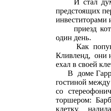
И стал думат
предстоящих пе
инвеститорами 
приезд которы
один день.
Как попугай 
Кливленд, они н
ехал в своей кл
В доме Гарри 
гостиной между
со стереофон
торшером: Барб
клетку, нали