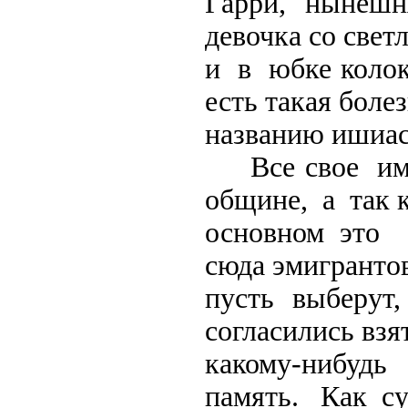
Гарри, нынешн
девочка со све
и в юбке колок
есть такая боле
названию ишиас
Все свое имущ
общине, а так 
основном это 
сюда эмигранто
пусть выберут
согласились вз
какому-нибу
память. Как су