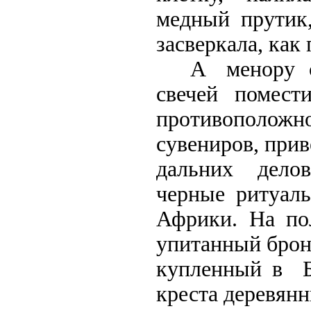
медный прутик,
засверкала, как
А менору с 
свечей помест
противоположн
сувениров, при
дальних дело
черные ритуаль
Африки. На по
упитанный брон
купленный в Б
креста деревян