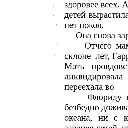
здоровее всех. А
|
детей вырастил
\
нет покоя.
\
Она снова зар
|
Отчего мама 
/
склоне лет, Гар
/
Мать провдовс
ликвидировала е
переехала во
Флориду и та
безбедно дожива
океана, ни с 
заранее детей, 